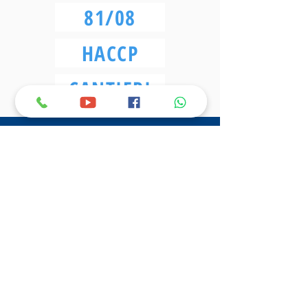
81/08
HACCP
CANTIERI
Le attività che già seguiamo tra Civitavecchia,
Santa Marinella, Roma, Ladispoli e Cerveteri (dove
è collocata la nostra sede operativa) per la
Sicurezza e l'HACCP
GUARDA TUTTI I NOSTRI CLIENTI SU ROMA E PROVINCIA