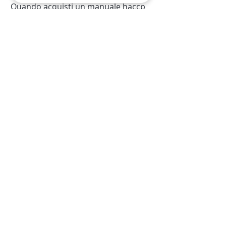
Quando acquisti un manuale haccp
online devi comunque fare attenzione
attenzione a scegliere consulenti seri,
altrimenti rischi di ricevere un inutile
prestampato che ti farà prendere lo
stesso delle multe!
I nostri manuali sono costruiti
artigianalmente a seconda delle
informazioni che ci darai e inoltre
riceverai la nostra consulenza per
chiarirti dubbi e incertezze su come
lavorare in maniera corretta.
LA TUA ATTIVITÀ È IN
REGOLA CON IL
MANUALE